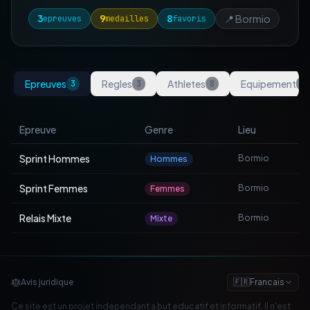
3
9
8
📍
Bormio
epreuves
medailles
favoris
Epreuves
Regles
Athletes
Equipement
3
3
8
8
Epreuve
Genre
Lieu
Sprint Hommes
Bormio
Hommes
Sprint Femmes
Bormio
Femmes
Relais Mixte
Bormio
Mixte
Avis juridique
🇫🇷
Francais
Ce site est un projet independant a but educatif et informatif. Il n'est