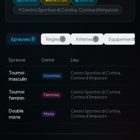
3
9
8
epreuves
medailles
favoris
📍
Centro Sportivo di Cortina, Cortina d'Ampezzo
Epreuves
Regles
Athletes
Equipement
3
5
8
5
Epreuve
Genre
Lieu
Tournoi
Centro Sportivo di Cortina,
Hommes
Cortina d'Ampezzo
masculin
Tournoi
Centro Sportivo di Cortina,
Femmes
Cortina d'Ampezzo
feminin
Double
Centro Sportivo di Cortina,
Mixte
Cortina d'Ampezzo
mixte